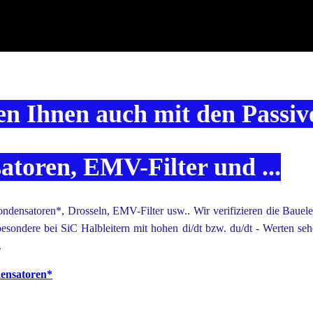
en Ihnen auch mit den Passi
toren, EMV-Filter und ...
densatoren*, Drosseln, EMV-Filter usw.. Wir verifizieren die Bauel
besondere bei SiC Halbleitern mit hohen di/dt bzw. du/dt - Werten sehe
.
ensatoren*
 - nur als PDF